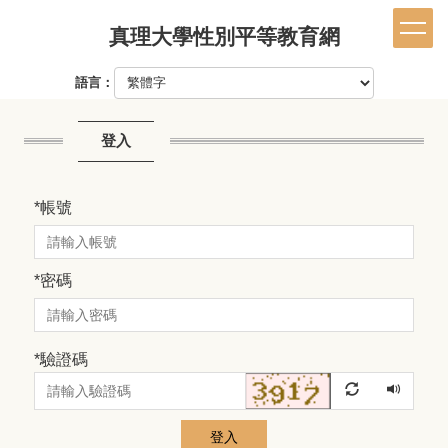
跳
真理大學性別平等教育網
到
主
要
語言：
內
容
區
登入
*
帳號
*
密碼
*
驗證碼
登入