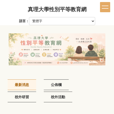
跳
真理大學性別平等教育網
到
主
要
語言：
內
容
區
最新消息
公佈欄
校外研習
校外活動