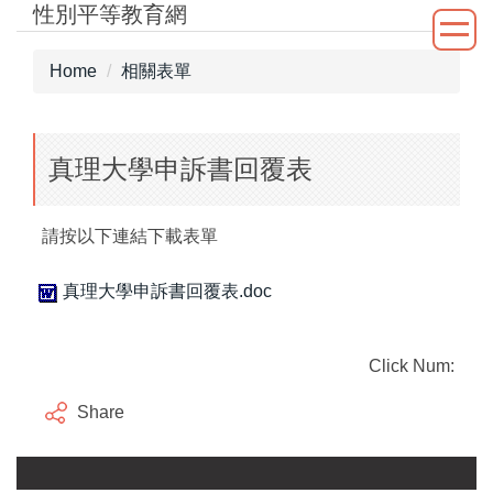
性別平等教育網
Jump
to
the
Home
相關表單
main
content
block
真理大學申訴書回覆表
請按以下連結下載表單
真理大學申訴書回覆表.doc
Click Num:
Share